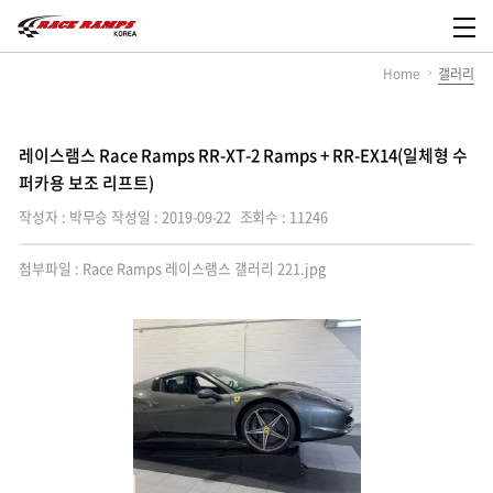
레
이
메
스
뉴
Home
갤러리
램
열
스
기
코
리
아,
레이스램스 Race Ramps RR-XT-2 Ramps + RR-EX14(일체형 수
Race
Ramps
퍼카용 보조 리프트)
Korea
작성자 : 박무승
작성일 : 2019-09-22
조회수 : 11246
첨부파일 :
Race Ramps 레이스램스 갤러리 221.jpg