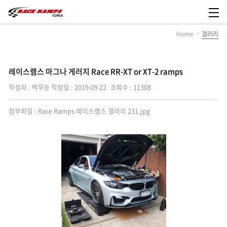
레
이
메
스
뉴
Home
갤러리
램
열
스
기
코
리
아,
레이스램스 마그나 게러지 Race RR-XT or XT-2 ramps
Race
Ramps
작성자 : 박무승
작성일 : 2019-09-22
조회수 : 11308
Korea
첨부파일 :
Race Ramps 레이스램스 갤러리 231.jpg