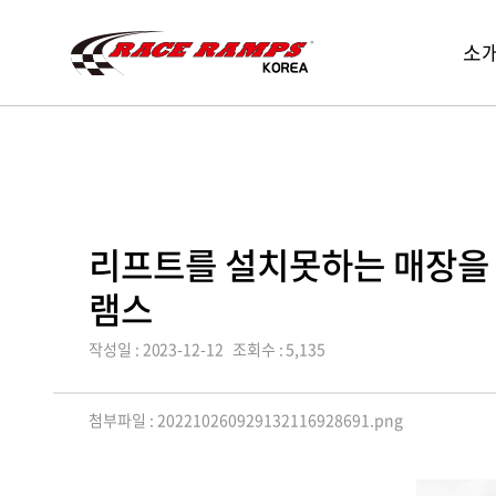
Race
레
소
Ramp
메
이
Korea
뉴
스
열
램
기
스
코
리
아,
리프트를 설치못하는 매장을 위한 
Race
Ramps
램스
Korea
작성일 : 2023-12-12
조회수 : 5,135
첨부파일 :
202210260929132116928691.png