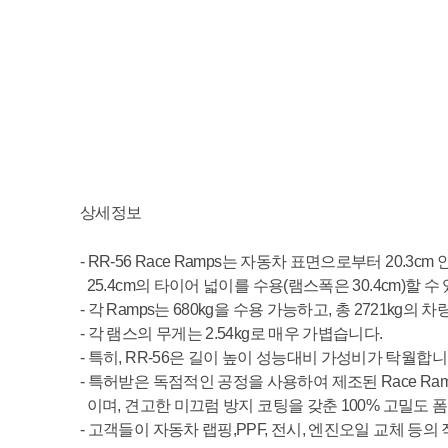
상세정보
- RR-56 Race
Ramps
는 자동차 표면으로부터
20.3cm
25.4cm
의 타이어 넓이를
수용
(
램스폭은
30.4cm)
할
수
- 각
Ramps
는
680kg
을 수용 가능하고
,
총
2721kg
의 차
- 각
램스의
무게는
2.54kg
로 매우 가볍습니다
.
- 특히
, RR-56
은 길이 높이 성능대비 가성비가 탁월합
- 특허받은
독점적인 공정을 사용하여 제조된
Race
Ra
이며
,
견고한
미끄럼 방지 코팅을 갖춘
100%
고밀도 
- 고객들이
자동차
랩핑
,PPF,
전시
,
엔진오일 교체 등의 