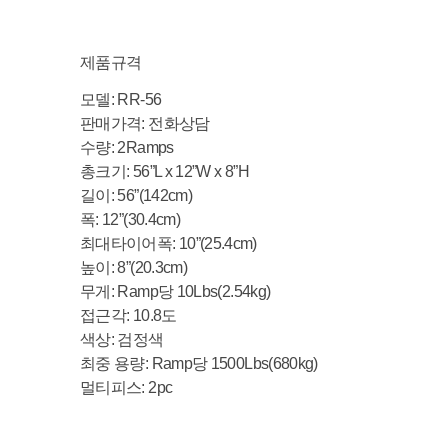
제품규격
모델
: RR-56
판매가격
:
전화상담
수량
: 2Ramps
총크기
:
56”L x 12”W x 8”H
길이
: 56”(142cm)
폭
: 12”(30.4cm)
최대타이어폭
: 10”(25.4cm)
높이
: 8”(20.3cm)
무게
: Ramp
당
10Lbs(2.54kg)
접근각
:
10.8
도
색상
:
검정색
최중
용량
: Ramp
당
1500Lbs(680kg)
멀티피스
:
2pc