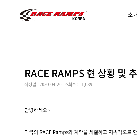
Race
레
소
Ramp
메
이
Korea
뉴
스
열
램
기
스
코
리
아,
RACE RAMPS 현 상황 및 
Race
Ramps
작성일 : 2020-04-20
조회수 : 11,039
Korea
안녕하세요~
미국의 RACE Ramps와 계약을 체결하고 지속적으로 