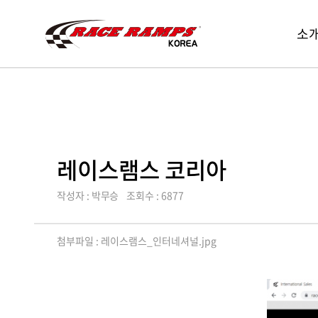
Race
레
소
Ramp
메
이
Korea
뉴
스
열
램
기
스
코
리
아,
레이스램스 코리아
Race
Ramps
작성자 : 박무승
조회수 : 6877
Korea
첨부파일 :
레이스램스_인터네셔널.jpg