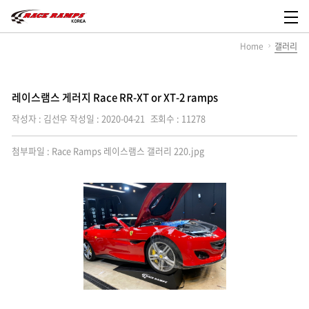
레
이
메
스
뉴
Home
갤러리
램
열
스
기
코
리
아,
레이스램스 게러지 Race RR-XT or XT-2 ramps
Race
Ramps
작성자 : 김선우
작성일 : 2020-04-21
조회수 : 11278
Korea
첨부파일 :
Race Ramps 레이스램스 갤러리 220.jpg