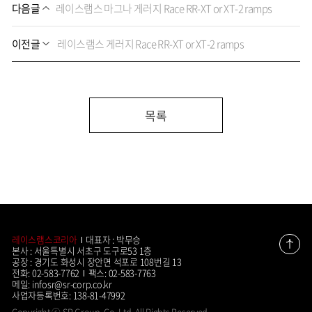
다음글
레이스램스 마그나 게러지 Race RR-XT or XT-2 ramps
이전글
레이스램스 게러지 Race RR-XT or XT-2 ramps
목록
레이스램스코리아
대표자 : 박무승
본사 : 서울특별시 서초구 도구로53 1층
맨
위
공장 : 경기도 화성시 장안면 석포로 108번길 13
로
전화: 02-583-7762
팩스: 02-583-7763
메일: infosr@sr-corp.co.kr
사업자등록번호: 138-81-47992
Copyright ⓒ SR Group. Co.,Ltd. All Rights Reserved.