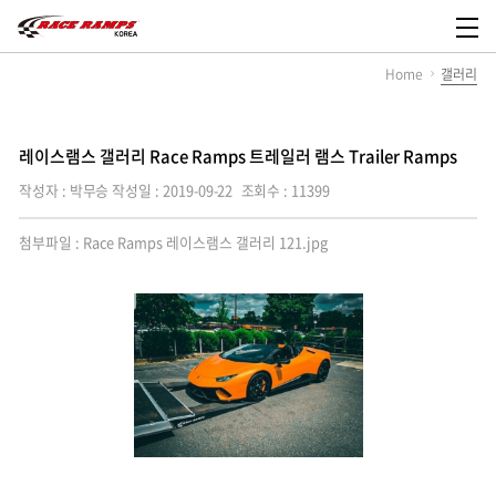
레
이
메
스
뉴
Home
갤러리
램
열
스
기
코
리
아,
레이스램스 갤러리 Race Ramps 트레일러 램스 Trailer Ramps
Race
Ramps
작성자 : 박무승
작성일 : 2019-09-22
조회수 : 11399
Korea
첨부파일 :
Race Ramps 레이스램스 갤러리 121.jpg