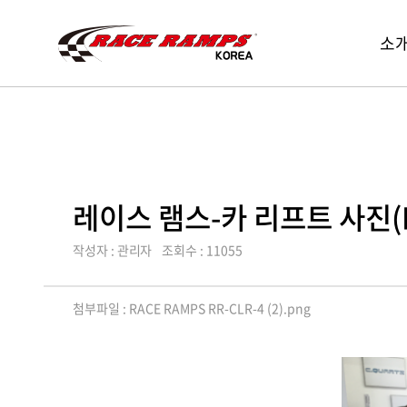
Race
레
소
Ramp
메
이
Korea
뉴
스
열
램
기
스
코
리
아,
레이스 램스-카 리프트 사진(RR-C
Race
Ramps
작성자 : 관리자
조회수 : 11055
Korea
첨부파일 :
RACE RAMPS RR-CLR-4 (2).png